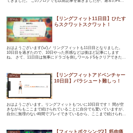
てきました。 このブログでも以前記事を書きましたが、通常のFit
Boxing...
【リングフィット11日目】ひたす
ゲーム
らスクワットスクワット！
おはようございます('ω')ノ リングフィットも11日目となりました。
10日目を過ぎたので、10日やった所感などは後ほど記事にします
ね。 さて、11日目は無事にドラゴを倒しワールド5をクリアできたの
で、その記録を書いてい...
【リングフィットアドベンチャー
ゲーム
10日目】パラシュート難しっ！
おはようございます。リングフィットもついに10日目です！ 間が空
きながらもここまで続けられていることに自分でも驚いていますが、
自分に無理のない時間でプレイできているから、ここまで続けられて
いるのだと思います。 さてそんな...
【フィットボクシング2】筋肉痛
ゲーム