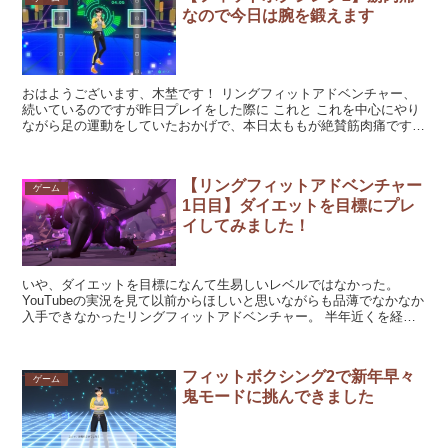
なので今日は腕を鍛えます
おはようございます、木埜です！ リングフィットアドベンチャー、
続いているのですが昨日プレイをした際に これと これを中心にやり
ながら足の運動をしていたおかげで、本日太ももが絶賛筋肉痛です。
昨日までで...
【リングフィットアドベンチャー
ゲーム
1日目】ダイエットを目標にプレ
イしてみました！
いや、ダイエットを目標になんて生易しいレベルではなかった。
YouTubeの実況を見て以前からほしいと思いながらも品薄でなかなか
入手できなかったリングフィットアドベンチャー。 半年近くを経て
ようやく入手できたので、早速遊...
フィットボクシング2で新年早々
ゲーム
鬼モードに挑んできました