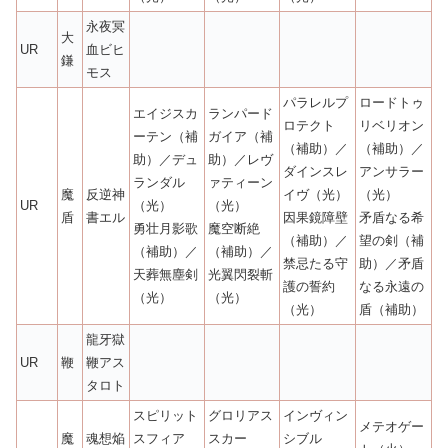
永夜冥
大
UR
血ビヒ
鎌
モス
パラレルプ
ロードトゥ
エイジスカ
ランパード
ロテクト
リベリオン
ーテン（補
ガイア（補
（補助）／
（補助）／
助）／デュ
助）／レヴ
ダインスレ
アンサラー
ランダル
ァティーン
魔
反逆神
イヴ（光）
（光）
UR
（光）
（光）
盾
書エル
因果鏡障壁
矛盾なる希
勇壮月影歌
魔空断絶
（補助）／
望の剣（補
（補助）／
（補助）／
禁忌たる守
助）／矛盾
天葬無塵剣
光翼閃裂斬
護の誓約
なる永遠の
（光）
（光）
（光）
盾（補助）
龍牙獄
UR
鞭
鞭アス
タロト
スピリット
グロリアス
インヴィン
メテオゲー
魔
魂想焔
スフィア
スカー
シブル