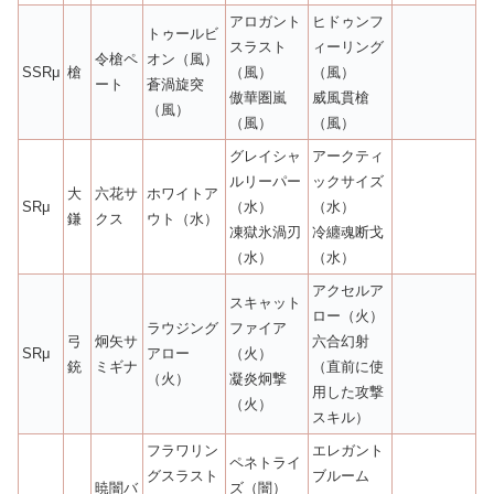
アロガント
ヒドゥンフ
トゥールビ
スラスト
ィーリング
令槍ペ
オン（風）
SSRμ
槍
（風）
（風）
ート
蒼渦旋突
傲華圏嵐
威風貫槍
（風）
（風）
（風）
グレイシャ
アークティ
ルリーパー
ックサイズ
大
六花サ
ホワイトア
SRμ
（水）
（水）
鎌
クス
ウト（水）
凍獄氷渦刃
冷纏魂断戈
（水）
（水）
アクセルア
スキャット
ロー（火）
ラウジング
ファイア
弓
炯矢サ
六合幻射
SRμ
アロー
（火）
銃
ミギナ
（直前に使
（火）
凝炎炯撃
用した攻撃
（火）
スキル）
フラワリン
エレガント
ペネトライ
グスラスト
ブルーム
暁闇バ
ズ（闇）