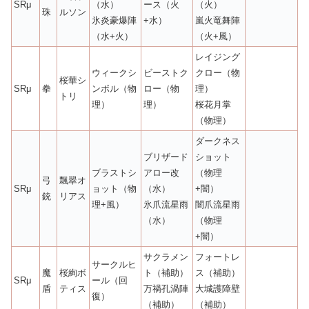
SRμ
（水）
ース（火
（火）
珠
ルソン
氷炎豪爆陣
+水）
嵐火竜舞陣
（水+火）
（火+風）
レイジング
ウィークシ
ビーストク
クロー（物
桜華シ
SRμ
拳
ンボル（物
ロー（物
理）
トリ
理）
理）
桜花月掌
（物理）
ダークネス
ブリザード
ショット
ブラストシ
アロー改
（物理
弓
飄翠オ
SRμ
ョット（物
（水）
+闇）
銃
リアス
理+風）
氷爪流星雨
闇爪流星雨
（水）
（物理
+闇）
サクラメン
フォートレ
サークルヒ
魔
桜絢ボ
ト（補助）
ス（補助）
SRμ
ール（回
盾
ティス
万禍孔渦陣
大城護障壁
復）
（補助）
（補助）