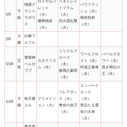
ロイヤルバ
ペネトレイ
桃護グ
パウフラッ
レット
トフラム
弓
ラシャ
シュ（火）
SR
（火）
（火）
銃
ラボラ
桃炎狙射
燦華桃痕
烈火震乱撃
ス
（火）
（火）
（火）
大
白棘フ
SR
鎌
ルフル
トリクルフ
ワールフロ
バベルズタ
豊穣神
ロース
宝
カタクリズ
スト（水）
ワー（水）
SSR
ベルゼ
（水）
珠
ム（水）
呵成之暴海
貴き神託の
ブブ
惨禍之豪雨
（水）
王（水）
（水）
エンバーク
フレアダン
ロック
大
暁天書
クリメイシ
ス（火）
（火）
SSR
鎌
エル
ョン（火）
奪命の炎刃
禁忌たる運
（火）
命の火車
（火）
夢恋菓