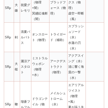
（物理
ブラッドフ
クス（物
大
祝愛グ
SRμ
+闇）
ォース（物
理）
鎌
レモリ
冥纏紅魂斬
理）
虚空一即断
（闇）
（風）
スプラッシ
清夏バ
ュソード
オンスロー
トライガー
SRμ
剣
ルバト
（水）
ト（物理）
ド（補助）
ス
水蓮の刃
（水）
アクアスイ
ミストラル
灑涼ア
アークデス
ング（水）
大
ウェポン
SRμ
スタロ
トラクト
渚に響く海
槌
（物理
ト
（物理）
震の一撃
+水）
（水）
エアリアル
ツイスト
メイルシュ
（物理
ドラゴンテ
トローム
瑠蒼フ
+風）
SRμ
鞭
イル（物
（水）
ルフル
夏が謳う氷