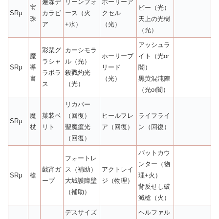
邂森デ
リーンフォ
ホーリーア
宝
ビー（光）
SRμ
カラビ
ース（火
クセル
珠
天上の光樹
ア
+水）
（光）
（光）
アッシュラ
彩栞グ
カーシモラ
魔
ホーリーブ
イト（光or
ラシャ
ル（光）
SRμ
導
リード
闇）
ラボラ
殺戮灼光
書
（光）
黒黄混沌陣
ス
（光）
（光or闇）
リカバー
魔
菓装ベ
（回復）
ヒールフレ
ライフライ
SRμ
杖
リト
聖魔癒光
ア（回復）
ン（回復）
（回復）
バットカウ
フォートレ
ンター（物
戯宵ガ
ス（補助）
アクトレイ
SRμ
槍
理+火）
ープ
大城護障壁
ジ（物理）
背反せし破
（補助）
滅槍（火）
デスサイズ
ヘルファル