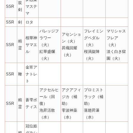
双
SSR
マステ
剣
マ
SSR
剣
ロタ
バレッジフ
フレイミン
マリシャス
アセンショ
桜華神
ラワー
グペダル
フレア
精
ン（火）
SSR
サマエ
（火）
（火）
（火）
霊
昇熾回耀
ル
紅華盛爛
桜渦旋陣
淡く白き獄
（火）
（火）
（火）
園（火）
金宵ア
SSR
鞭
ナトレ
ト
アクセルヒ
アクアフィ
プロミスト
ール（回
ジカ（補
ラック（補
精
蒼雫ボ
SSR
復）
助）
助）
霊
ティス
泡昇活散
零波神薬
落翅昇瀑
（水）
（水）
（水）
冠位姫
精
グラシ