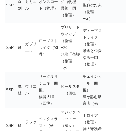
双
ミカエ
オンスロー
ジ（物理）
SSR
聖戦の灯火
剣
ル
ト（物理）
暴駕一閃
（物理
（物理）
+火）
ブリザード
ディープス
ウィップ
トライク
ローズスト
（物理
ガブリ
（物理）
SSR
鞭
ライク（物
+水）
エル
嗜虐と歪愛
理）
氷龍千条鞭
なる一閃
（物理
（物理）
+水）
サークルリ
チェインヒ
ジュネ（回
ール（回
魔
ウリエ
ヒールスタ
SSR
復）
復）
杖
ル
ー（回復）
福音天唱
星を詠む助
（回復）
言者（光）
マジックパ
トロイア
ペンタスラ
ンツアー
ラファ
（物理）
SSR
槍
スト（物
（補助）
エル
神の守護者