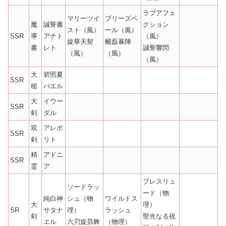
ラブアフェ
マリーツイ
ブリーズベ
魔
誠誓書
クション
スト（風）
ール（風）
SSR
導
アナト
（風）
旋華天契
颶磊暴陣
書
レト
誠誓響閃
（風）
（風）
（風）
大
碧照夏
SSR
槌
バエル
大
イウー
SSR
剣
ダル
双
アレボ
SSR
剣
リト
精
アドニ
SSR
霊
ア
ブレスリュ
ソードラッ
ード（物
純白神
シュ（物
ワイルドス
大
理）
SR
サタナ
理）
ラッシュ
剣
聖光なる祝
エル
六刃旋昴舞
（物理）