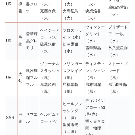
ト（火）
UR
導
書クロ
（火）
（火）
（火）
扇動の紫焔
書
ウ
完塵炎獄
火焉征鳥
魂想焔書
（火）
（火）
（火）
（火）
ウィンター
ブリザード
ヘイジーア
フロストラ
雪華輝
グリント
アロー改
弓
ロー（水）
イト（水）
UR
晶グレ
（水）
（水）
銃
破霧氷射
幻凍累狙
モリ
雪華輝晶
氷爪流星雨
（水）
（水）
（水）
（水）
ヴァーナル
ブリンガー
ディスティ
ストームブ
風雅絢
スラッシュ
ズブレイド
ンクション
レード
大
UR
爛フル
（風）
（風）
（風）
（風）
剣
フル
風花暁刹
昇福希斬
風雅絢爛
風迅即剣殺
（風）
（風）
（風）
（風）
ディバイン
ヒールブレ
アロー（物
ッシング
弓
サマエ
ケルビムア
理+光）
SSR
（回復）
銃
ル
ロー（光）
昏く赤き楽
聖魔癒光
園（物理
（回復）