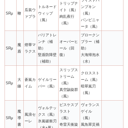
ツイストパ
トリップナ
トルネード
ンプキン
瓜装ウ
イト（風）
SRμ
鞭
ウィップ
（風）
ァプラ
絢乱夜行
（風）
パンピニャ
（風）
ータ（風）
バリアトレ
ブロークン
ンチ（補
オーバーヒ
ブラー（補
魔
燈華マ
SRμ
助）
ール（回
助）
盾
ラクス
堅盾防障壁
復）
大海帰泡水
（補助）
（水）
スリップス
クロススト
トリーム
大
蒼嵐カ
ゲイルリー
ーム（風）
SRμ
（風）
鎌
イム
バー（風）
暗翠嵐刃
真空鼬旋群
（風）
（風）
ピスケスブ
ヴォランス
ヴォルテッ
魔
ラスト
ゲイル
風浪セ
クス（風）
SRμ
導
（風）
（風）
ーレ
氷嵐破衝刃
書
奇雷天衝旋
風魚翠災禍
（水+風）