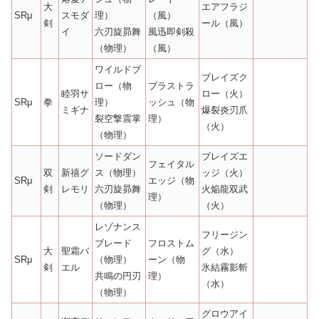
大
エアフラジ
SRμ
スモダ
理）
（風）
剣
ール（風）
イ
六刃旋昴舞
風迅即剣殺
（物理）
（風）
ワイルドブ
ブレイズク
ロー（物
ブラストラ
睦羽サ
ロー（火）
SRμ
拳
理）
ッシュ（物
ミギナ
爆裂炎刃爪
裂空撃震掌
理）
（火）
（物理）
ソードダン
ブレイズエ
フェイタル
双
新禧グ
ス（物理）
ッジ（火）
SRμ
エッジ（物
剣
レモリ
六刃旋昴舞
火焔龍双武
理）
（物理）
（火）
レゾナンス
フリージン
ブレード
フロストム
大
聖霜バ
グ（水）
SRμ
（物理）
ーン（物
剣
エル
氷結霧影斬
共鳴の円刃
理）
（水）
（物理）
グロウアイ