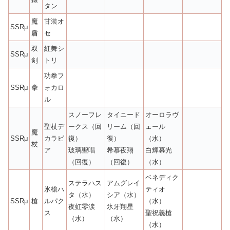
タン
魔
甘装オ
SSRμ
盾
セ
双
紅舞シ
SSRμ
剣
トリ
功拳フ
SSRμ
拳
ォカロ
ル
スノーフレ
タイニード
オーロラヴ
聖杖デ
ークス（回
リーム（回
ェール
魔
SSRμ
カラビ
復）
復）
（水）
杖
ア
玻璃聖唱
希慕夜翔
白輝幕光
（回復）
（回復）
（水）
ベネディク
ステラハス
アムグレイ
氷槍ハ
ティオ
タ（水）
シア（水）
SSRμ
槍
ルパク
（水）
夜虹零涙
氷牙翔星
ス
聖祝義槍
（水）
（水）
（水）