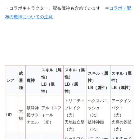
・コラボキャラクター、配布魔神も含めています ⇒
コラボ・配
布の魔神についての注意
スキル（属
スキル（属
武
スキル（属
スキル（属
性）
性）
レア
器
魔神
性）
性）
LB（属
LB（属
種
LB（属性）
LB（属性）
性）
性）
トリニティ
ヘクスパニ
アークイン
破浄神
アルゴスフ
ブレイク
ッシュ
パクト
大
UR
鎚サタ
ォール
（光）
（光）
（光）
槌
ナエル
（光）
天地虹亡撃
破浄神鎚
光輝の鉄槌
（光）
（光）
（光）
シャルフシ
パンツァー
トルネード