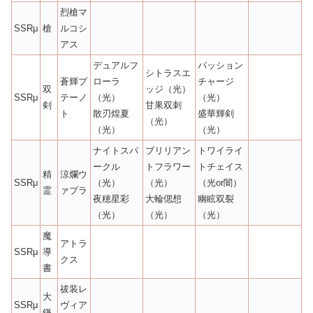
烈槍マ
SSRμ
槍
ルコシ
アス
デュアルフ
パッション
シトラスエ
蒼輝プ
ローラ
チャージ
双
ッジ（光）
SSRμ
テーノ
（光）
（光）
剣
甘果双刺
ト
散刃煌夏
盛華輝剣
（光）
（光）
（光）
ナイトスパ
ブリリアン
トワイライ
ークル
トフラワー
トチェイス
精
涼爛ウ
SSRμ
（光）
（光）
（光or闇）
霊
ァプラ
夜穂星彩
大輪偲想
幽眩双裂
（光）
（光）
（光）
魔
アトラ
SSRμ
導
クス
書
祓装レ
大
SSRμ
ヴィア
鎌