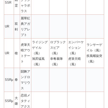
SSR
霊
ャラボ
ラス
麗華紅
双
典アガ
UR
剣
リアレ
プト
ライジング
ロブラック
エンバーケ
虎筆天
ランサーゲ
ゲイル
スピア
イション
晴アウ
イル（風）
UR
槍
（風）
（風）
（風）
トテー
疾風螺旋突
旭昇猛風
幸奪暴陣
虎筆天晴
ト
（風）
（風）
（風）
（風）
闘舞ア
ンドロ
SSRμ
拳
マリウ
ス
恋侶メ
大
SSRμ
タティ
鎌
アクス