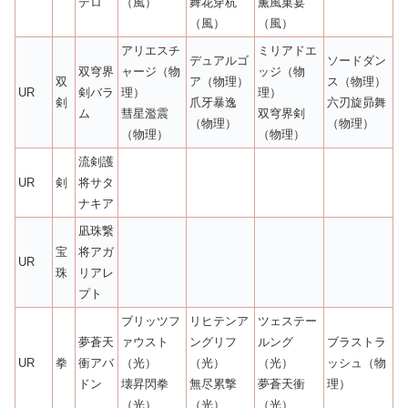
デロ
（風）
舞花穿杭
薫風菓宴
（風）
（風）
アリエスチ
ミリアドエ
デュアルゴ
ソードダン
双穹界
ャージ（物
ッジ（物
双
ア（物理）
ス（物理）
UR
剣バラ
理）
理）
剣
爪牙暴逸
六刃旋昴舞
ム
彗星濫震
双穹界剣
（物理）
（物理）
（物理）
（物理）
流剣護
UR
剣
将サタ
ナキア
凪珠繋
宝
将アガ
UR
珠
リアレ
プト
ブリッツフ
リヒテンア
ツェステー
夢蒼天
ァウスト
ングリフ
ルング
ブラストラ
UR
拳
衝アバ
（光）
（光）
（光）
ッシュ（物
ドン
壊昇閃拳
無尽累撃
夢蒼天衝
理）
（光）
（光）
（光）