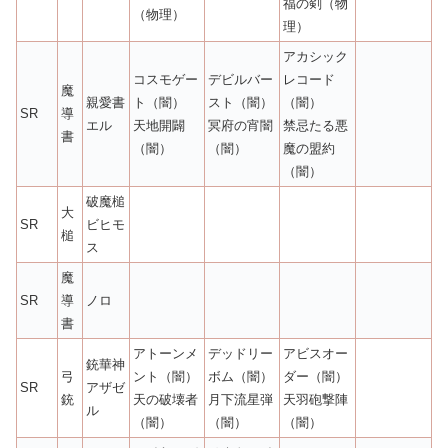
福の剣（物
（物理）
理）
アカシック
コスモゲー
デビルバー
レコード
魔
親愛書
ト（闇）
スト（闇）
（闇）
SR
導
エル
天地開闢
冥府の宵闇
禁忌たる悪
書
（闇）
（闇）
魔の盟約
（闇）
破魔槌
大
SR
ビヒモ
槌
ス
魔
SR
導
ノロ
書
アトーンメ
デッドリー
アビスオー
銃華神
弓
ント（闇）
ボム（闇）
ダー（闇）
SR
アザゼ
銃
天の破壊者
月下流星弾
天羽砲撃陣
ル
（闇）
（闇）
（闇）