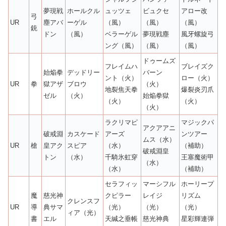
夢現戦
ホールクル
ュッツェ
ビュクセ
アロー改
弓
UR
塵アバ
ーゲル
（風）
（風）
（風）
銃
ドン
（風）
ベラーゲル
夢現戦塵
風牙螺旋弓
ング（風）
（風）
（風）
ドゥームズ
フレイムハ
ブレイズク
始焔拳
デッドリー
バーン
ント（火）
ロー（火）
UR
拳
獄アザ
ブロウ
（火）
地裂焦天拳
爆裂炎刃爪
ゼル
（火）
始焔拳獄
（火）
（火）
（火）
ラクリマピ
マジックパ
アクアアニ
破戒淵
カスケード
アーズ
ンツアー
ムス（水）
UR
槍
皇アク
スピア
（水）
（補助）
破戒淵皇
トン
（水）
千騎氷虹穿
王塞魔術甲
（水）
（水）
（補助）
セラフィッ
マーシフル
ホーリープ
魔
慈光神
クピラー
レイジ
リズム
クレンスフ
UR
導
典サマ
（光）
（光）
（光）
ィア（光）
書
エル
天緘之垂帳
慈光神典
星彩輝連弾