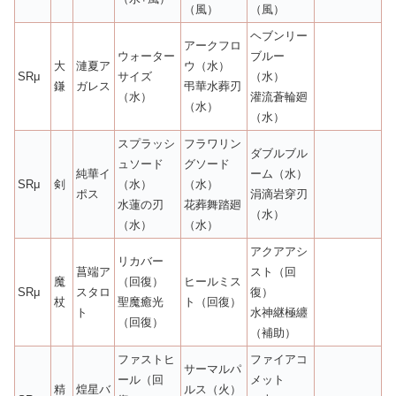
（風）
（風）
ヘブンリー
アークフロ
ウォーター
ブルー
大
漣夏ア
ウ（水）
SRμ
サイズ
（水）
鎌
ガレス
弔華水葬刃
（水）
灌流蒼輪廻
（水）
（水）
スプラッシ
フラワリン
ダブルブル
ュソード
グソード
純華イ
ーム（水）
SRμ
剣
（水）
（水）
ポス
涓滴岩穿刃
水蓮の刃
花葬舞踏廻
（水）
（水）
（水）
アクアアシ
リカバー
菖端ア
スト（回
魔
（回復）
ヒールミス
SRμ
スタロ
復）
杖
聖魔癒光
ト（回復）
ト
水神継極纏
（回復）
（補助）
ファストヒ
ファイアコ
サーマルパ
ール（回
メット
精
煌星バ
ルス（火）