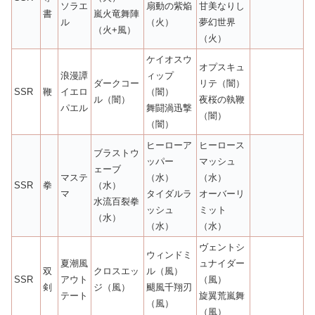
ソラエ
扇動の紫焔
甘美なりし
書
嵐火竜舞陣
ル
（火）
夢幻世界
（火+風）
（火）
ケイオスウ
オプスキュ
浪漫譚
ィップ
ダークコー
リテ（闇）
SSR
鞭
イエロ
（闇）
ル（闇）
夜桜の執鞭
パエル
舞闘渦迅撃
（闇）
（闇）
ヒーローア
ヒーロース
ブラストウ
ッパー
マッシュ
ェーブ
マステ
（水）
（水）
SSR
拳
（水）
マ
タイダルラ
オーバーリ
水流百裂拳
ッシュ
ミット
（水）
（水）
（水）
ヴェントシ
ウィンドミ
夏潮風
ュナイダー
双
クロスエッ
ル（風）
SSR
アウト
（風）
剣
ジ（風）
颶風千翔刃
テート
旋翼荒嵐舞
（風）
（風）