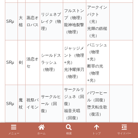
アークイン
フルストン
リジェネブ
パクト
大
蒸恋オ
プ（物理）
SRμ
レイク（物
（光）
槌
ロバス
龍神地裂撃
理）
光輝の鉄槌
（物理）
（光）
パニッシュ
ジャッジメ
（物理
シールドス
ント（物理
淡恋オ
+光）
SRμ
剣
ラッシュ
+光）
セ
断罪の光
（物理）
光浄耀揮刃
（物理
（物理）
+光）
サークルリ
パワーヒー
サークルヒ
ジュネ（回
魔
祝祭パ
ル（回復）
SRμ
ール（回
復）
杖
イモン
堕天転生歌
復）
福音天唱
（復活）
（回復）
クロスリー
デスサイズ
メニュー
ホーム
検索
トップ
サイドバー
魂斬キ
シャドウリ
パー（物
（物理
大