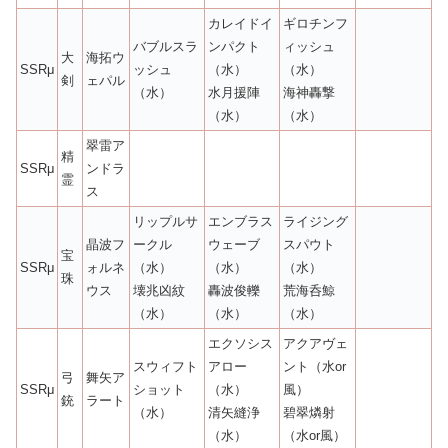
カレイドイ
ギロチンフ
バブルスラ
ンパクト
ィッシュ
大
海拓ウ
SSRμ
ッシュ
（水）
（水）
剣
ェパル
（水）
水月援陣
海神轟撃
（水）
（水）
翠雷ア
精
SSRμ
ンドラ
霊
ス
リップルサ
エンブラス
ライジング
晶波フ
ークル
ウェーブ
スパウト
宝
SSRμ
ォルネ
（水）
（水）
（水）
珠
ウス
壊兆凶紋
轟波俊轢
荒海呑鯨
（水）
（水）
（水）
エクソシス
アクアヴェ
スウィフト
アロー
ント（水or
弓
舞矢ア
SSRμ
ショット
（水）
風）
銃
ラート
（水）
清矢縫浄
碧翠燐射
（水）
（水or風）