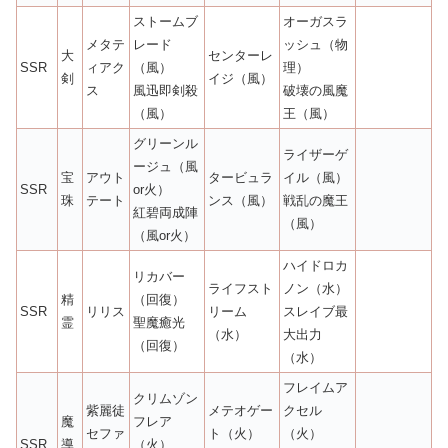
ストームブ
オーガスラ
メタテ
レード
ッシュ（物
大
センターレ
SSR
ィアク
（風）
理）
剣
イジ（風）
ス
風迅即剣殺
破壊の風魔
（風）
王（風）
グリーンル
ライザーゲ
ージュ（風
宝
アウト
タービュラ
イル（風）
SSR
or火）
珠
テート
ンス（風）
戦乱の魔王
紅碧両成陣
（風）
（風or火）
ハイドロカ
リカバー
ライフスト
ノン（水）
精
（回復）
SSR
リリス
リーム
スレイブ最
霊
聖魔癒光
（水）
大出力
（回復）
（水）
フレイムア
クリムゾン
紫麗徒
メテオゲー
クセル
魔
フレア
セファ
ト（火）
（火）
SSR
導
（火）