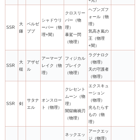
+光）
ヘブンズフ
クロスリー
ォール（物
シャドウリ
パー（物
大
ベルゼ
理）
SSR
ーパー（物
理）
鎌
ブブ
気高き嵐の
理+闇）
暴駕一閃
王（物理
（物理）
+闇）
ラグナロク
アーマーブ
フィジカル
大
アザゼ
（物理）
SSR
レイク（物
ブレイク
槌
ル
天の守護者
理）
（物理）
（物理）
エクスキュ
クレセント
ーション
ムーン（物
サタナ
オンスロー
（物理）
SSR
剣
理）
エル
ト（物理）
光もたらす
闇獄幽禍刃
もの（物
（物理）
理）
アークエッ
ネックエッ
ジ（物理）