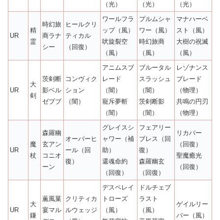
（光）
（光）
（光）
ワールフラ
プルムシャ
マナハーベ
時幻旅
ヒールクリ
精
ップ（風）
ワー（風）
スト（風）
UR
商ラナ
ティカル
霊
吠旋裂空
時幻旅商
大樹の祝滅
シー
（回復）
（風）
（風）
（風）
アニムスブ
ブルータル
レゾナンス
茨剣断
コンヴィク
レード
スラッシュ
ブレード
大
UR
影ベル
ション
（闇）
（闇）
（物理）
剣
ゼブブ
（闇）
寵斥夢斬
茨剣断影
共鳴の円刃
（闇）
（闇）
（物理）
グレイスシ
フェアリー
森羅幽
リカバー
オーバーヒ
ャワー（補
ブレス（回
魔
玄アン
（回復）
UR
ール（回
助）
復）
杖
コニオ
聖魔癒光
復）
還魂命約
森羅幽玄
ーン
（回復）
（回復）
（回復）
デスペレイ
ドルチェブ
薫風菓
クリティカ
トローズ
ラスト
大
ゲイルリー
UR
宴マル
ルウェッジ
（風）
（風）
鎌
バー（風）