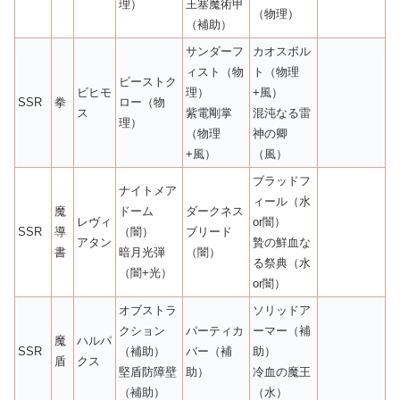
理）
王塞魔術甲
（物理）
（補助）
サンダーフ
カオスボル
ィスト（物
ト（物理
ビーストク
ビヒモ
理）
+風）
SSR
拳
ロー（物
ス
紫電剛掌
混沌なる雷
理）
（物理
神の卿
+風）
（風）
ブラッドフ
ナイトメア
ィール（水
魔
ドーム
ダークネス
レヴィ
or闇）
SSR
導
（闇）
ブリード
アタン
贄の鮮血な
書
暗月光弾
（闇）
る祭典（水
（闇+光）
or闇）
オブストラ
ソリッドア
クション
パーティカ
ーマー（補
魔
ハルパ
SSR
（補助）
バー（補
助）
盾
クス
堅盾防障壁
助）
冷血の魔王
（補助）
（水）