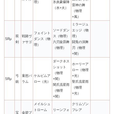
理）
氷炎豪爆陣
雷神の舞
（水+火）
（物理
+風）
ミラージュ
ソードダン
エッジ（物
フェイント
双
戦賭ヴ
ス（物理）
理）
SRμ
ダンス（物
剣
ァサゴ
六刃旋昴舞
闘兎の演舞
理）
（物理）
刃（物理
+闇）
ダークネス
ホーリーア
ショット
ロー（物理
（物理
弓
童想バ
ケルビムア
+光）
SRμ
+闇）
銃
ラム
ロー（光）
聖爪流星雨
闇爪流星雨
（物理
（物理
+光）
+闇）
メイルシュ
クリムゾン
トローム
リーンフォ
フレア
宝
金碧プ