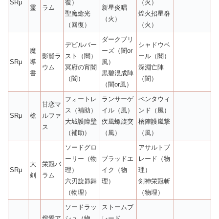
SRμ
復）
（火）
霊
ラム
新星炎唱
聖魔癒光
煌火招星群
（火）
（回復）
（火）
ダークブリ
デビルバー
シャドウベ
魔
ーズ（闇or
影賢ラ
スト（闇）
ール（闇）
SRμ
導
風）
ウム
冥府の宵闇
深淵亡陣
書
黒碧混成陣
（闇）
（闇）
（闇or風）
フォートレ
ランサーゲ
ペンタウィ
甘恋マ
ス（補助）
イル（風）
ンド（風）
SRμ
槍
ルファ
大城護障壁
疾風螺旋突
槍陣護嵐撃
ス
（補助）
（風）
（風）
ソードグロ
アサルトブ
ーリー（物
ブラッドエ
レード（物
大
栄冠バ
SRμ
理）
イク（物
理）
剣
ラム
六刃旋昴舞
理）
剣神栄冠斬
（物理）
（物理）
ソードラッ
ストームブ
熔愛ア
シュ（物
レード