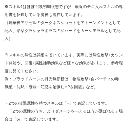
※スキル1はほぼ召喚初期状態ですが、最近のテコ入れスキルの専
用書を反映している魔神も混在しています。
（銃華神アザゼルのダークネスショットをアトーンメントとして
記入、彩栞グラシャラボラスのジハードをカーシモラルとして記
入）
※スキルの属性は詳細を省いています。実際には属性攻撃+カウン
ト開始や、回復+属性補助効果など様々な効果があります。参考程
度に見てください。
例：ブラッドムーンの月光無影斬は「物理攻撃+自パーティの毒・
気絶・沈黙・衰弱・幻惑を治療しHPを回復」など。
・2つの攻撃属性を持つスキルは「+」で表記しています。
「2つの属性のうち、よりダメージを与えるほうが選ばれる」場
合は「or」で表記しています。